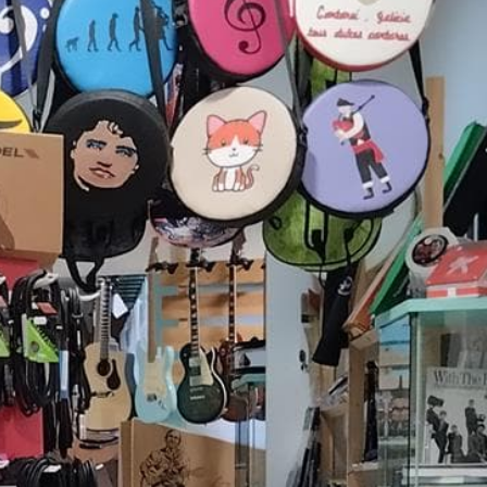
aciones
arra se ha roto? ¿Necesitas ayuda para afinar tu
stra tienda de música en Ferrol y te asistiremos.