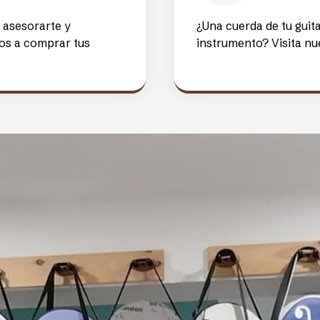
r tus instrumentos musical
Pasión
errol encontrarás
Nuestro equipo está f
s marcas.
su pasión y dedicación