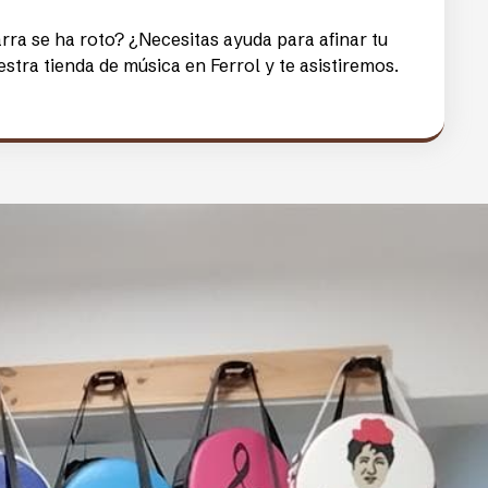
es con nosotros?
 por la música
ormado por grandes profesionales, que comparten
 por el mundo de la música.