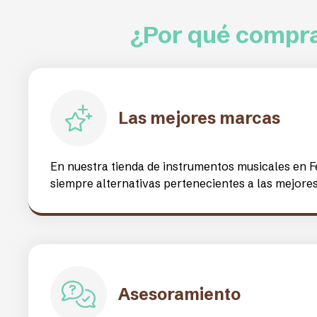
¡Pon banda sonora a tu v
nuestra tienda de música
Clef Music somos una
tienda de música en Ferrol
con
instrumentos de calidad, y de todo tipo, como teclados,
pianos...
Creada en el año
2014
, tenemos clientela muy variad
bandas de música, rondallas, conservatorios, clientes 
agrupaciones de múltiples estilos... Ferrol y comarca 
Galicia en la cual se vive con más entusiasmo la músic