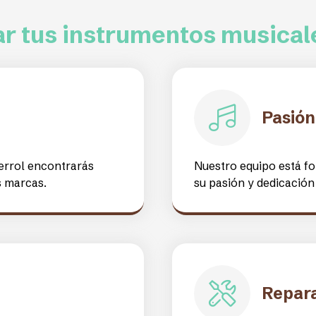
ida con
!
 una gran variedad de
 guitarras, baterías,
a, como academias,
particulares, distintas
es una de las zonas de
a.