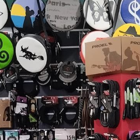
Repar
 asesorarte y
¿Una cuerda de tu guit
os a comprar tus
instrumento? Visita nue