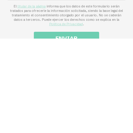
El
titular de la página
informa que los datos de este formulario serán
tratados para ofrecerle la información solicitada, siendo la base legal del
tratamiento el consentimiento otorgado por el usuario. No se cederán
datos a terceros. Puede ejercer los derechos como se explica en la
Política de Privacidad
.
Financiado por la Unión Europea - NextGenerationEU. Sin
embargo, los puntos de vista y las opiniones expresadas son
únicamente los del autor o autores y no reflejan
necesariamente los de la Unión Europea o la Comisión
Europea. Ni la Unión Europea ni la Comisión Europea pueden
ser consideradas responsables de las mismas.